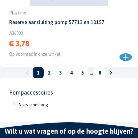
Plastimo
Reserve aansluiting pomp 57713 en 10157
A36900
€ 3,78
Op voorraad in onze winkel
1
2
3
4
5
…
8
Pompaccessoires
Niveau omhoog
Wilt u wat vragen of op de hoogte blijven?