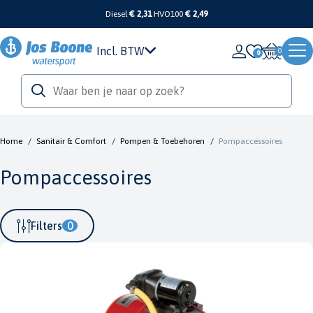
Diesel
€ 2,31
HVO100
€ 2,49
Incl. BTW
0
Home
/
Sanitair & Comfort
/
Pompen & Toebehoren
/
Pompaccessoires
Pompaccessoires
Filters
0