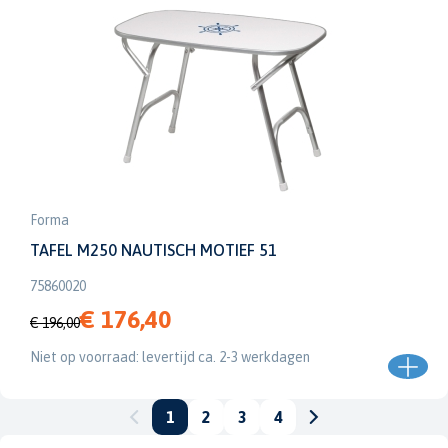
Forma
TAFEL M250 NAUTISCH MOTIEF 51
75860020
€ 176,40
€ 196,00
Niet op voorraad: levertijd ca. 2-3 werkdagen
1
2
3
4