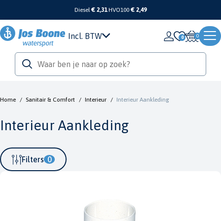
Diesel
€ 2,31
HVO100
€ 2,49
Incl. BTW
0
Home
/
Sanitair & Comfort
/
Interieur
/
Interieur Aankleding
Interieur Aankleding
Filters
0