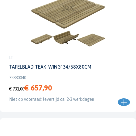
LT
TAFELBLAD TEAK 'WING' 34/68X80CM
75880040
€ 657,90
€ 731,00
Niet op voorraad: levertijd ca. 2-3 werkdagen