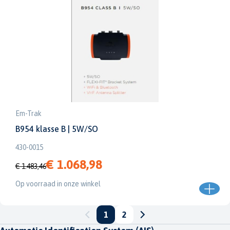
Em-Trak
B954 klasse B | 5W/SO
430-0015
€ 1.068,98
€ 1.483,46
Op voorraad in onze winkel
1
2