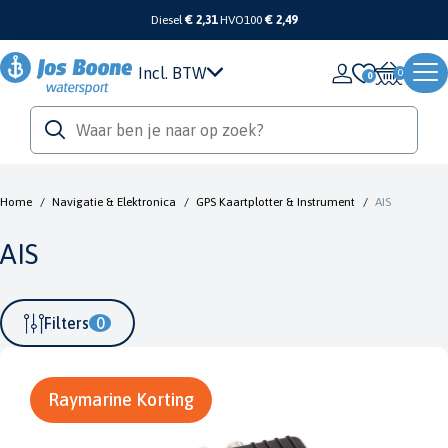
Diesel
€ 2,31
HVO100
€ 2,49
Incl. BTW
0
Home
/
Navigatie & Elektronica
/
GPS Kaartplotter & Instrument
/
AIS
AIS
Filters
0
Raymarine Korting