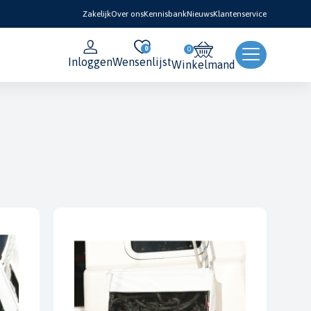
Zakelijk
Over ons
Kennisbank
Nieuws
Klantenservice
0
Inloggen
Wensenlijst
Winkelmand