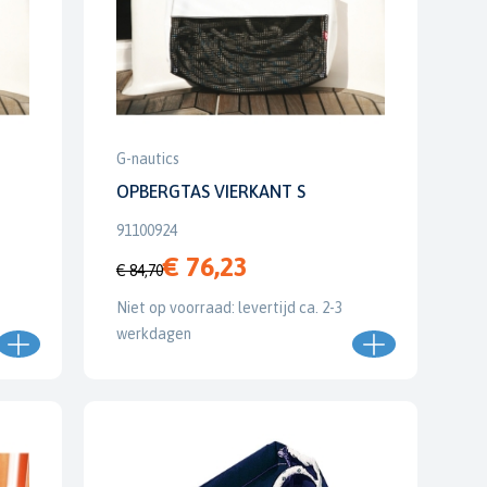
G-nautics
OPBERGTAS VIERKANT S
91100924
€ 76,23
€ 84,70
Niet op voorraad: levertijd ca. 2-3
werkdagen