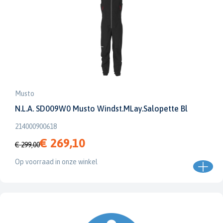
Musto
N.L.A. SD009W0 Musto Windst.MLay.Salopette Bl
214000900618
€ 269,10
€ 299,00
Op voorraad in onze winkel