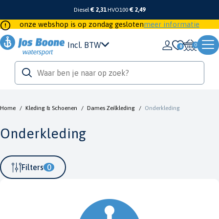
Diesel
€ 2,31
HVO100
€ 2,49
onze webshop is op zondag gesloten
meer informatie
Incl. BTW
0
Home
/
Kleding & Schoenen
/
Dames Zeilkleding
/
Onderkleding
Onderkleding
Filters
0