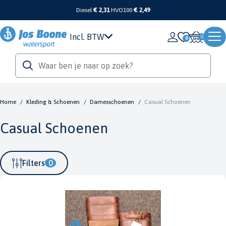
Diesel
€ 2,31
HVO100
€ 2,49
Incl. BTW
0
Home
/
Kleding & Schoenen
/
Damesschoenen
/
Casual Schoenen
Casual Schoenen
Filters
0