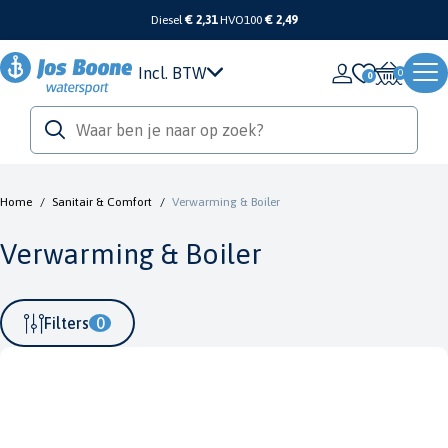
Diesel
€ 2,31
HVO100
€ 2,49
Incl. BTW
0
Home
/
Sanitair & Comfort
/
Verwarming & Boiler
Verwarming & Boiler
Filters
0