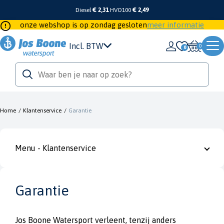
Diesel
€ 2,31
HVO100
€ 2,49
onze webshop is op zondag gesloten
meer informatie
Incl. BTW
0
Home
/
Klantenservice
/
Garantie
Menu - Klantenservice
Garantie
Jos Boone Watersport verleent, tenzij anders