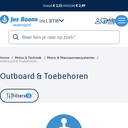
Diesel
€ 2,31
HVO100
€ 2,49
Incl. BTW
0
Home
/
Motor & Techniek
/
Motor & Manoeuvreersystemen
/
Outboard & Toebehoren
Outboard & Toebehoren
Filters
0