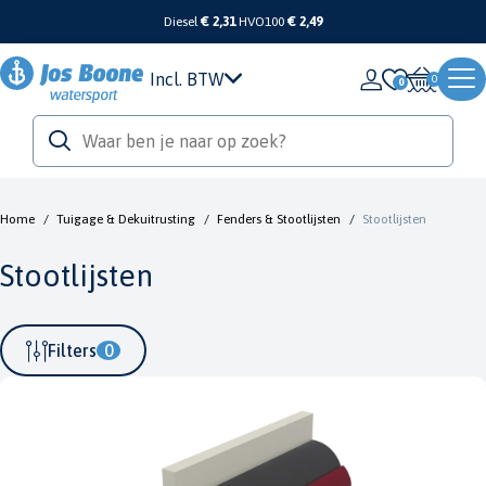
Diesel
€ 2,31
HVO100
€ 2,49
Incl. BTW
0
Home
/
Tuigage & Dekuitrusting
/
Fenders & Stootlijsten
/
Stootlijsten
Stootlijsten
Filters
0