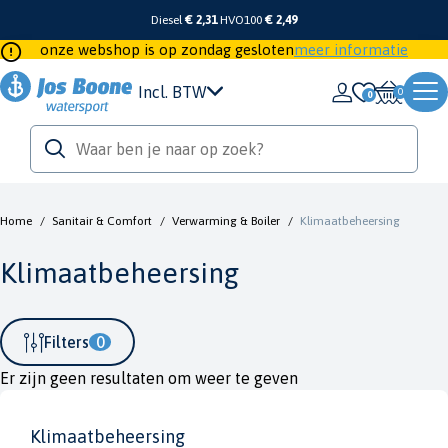
Diesel
€ 2,31
HVO100
€ 2,49
onze webshop is op zondag gesloten
meer informatie
Incl. BTW
0
Home
/
Sanitair & Comfort
/
Verwarming & Boiler
/
Klimaatbeheersing
Klimaatbeheersing
Filters
0
Er zijn geen resultaten om weer te geven
Klimaatbeheersing