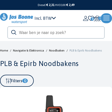
Diesel
€ 2,31
HVO100
€ 2,49
Incl. BTW
0
Home
/
Navigatie & Elektronica
/
Noodbaken
/
PLB & Epirb Noodbakens
PLB & Epirb Noodbakens
Filters
0