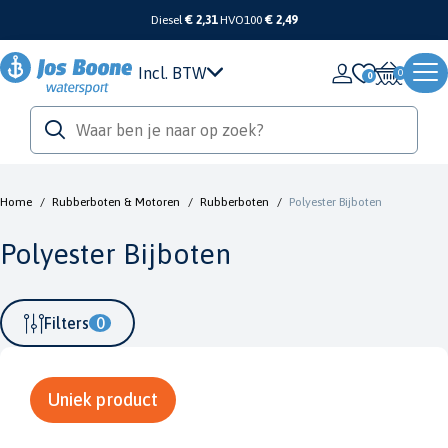
Diesel
€ 2,31
HVO100
€ 2,49
Incl. BTW
0
Home
/
Rubberboten & Motoren
/
Rubberboten
/
Polyester Bijboten
Polyester Bijboten
Filters
0
Uniek product