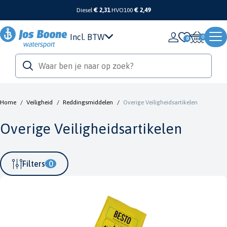
Diesel
€ 2,31
HVO100
€ 2,49
Incl. BTW
0
Home
/
Veiligheid
/
Reddingsmiddelen
/
Overige Veiligheidsartikelen
Overige Veiligheidsartikelen
Filters
0