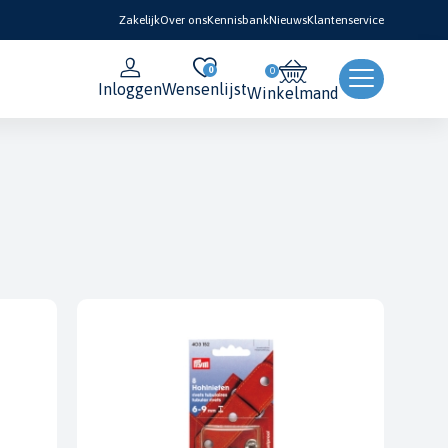
Zakelijk
Over ons
Kennisbank
Nieuws
Klantenservice
0
Inloggen
Wensenlijst
Winkelmand