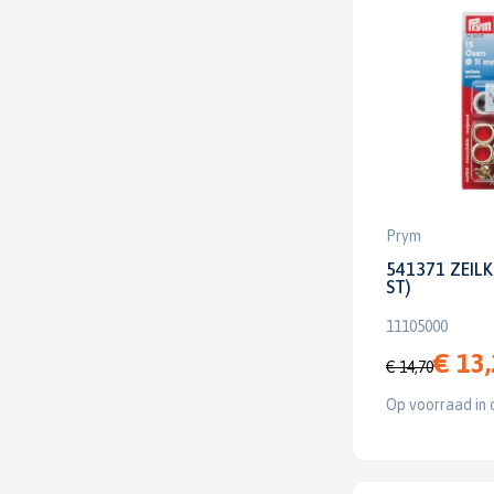
Prym
541371 ZEIL
ST)
11105000
€ 13
€ 14,70
Op voorraad in 