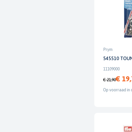
Prym
545510 TOUN
11109000
€ 19
€ 21,90
Op voorraad in 