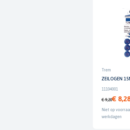
Trem
ZEILOGEN 15
11104001
€ 8,2
€ 9,20
Niet op voorraad
werkdagen