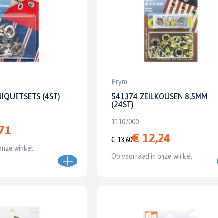
Prym
IQUETSETS (4ST)
541374 ZEILKOUSEN 8,5MM
(24ST)
11107000
,71
€ 12,24
€ 13,60
onze winkel
Op voorraad in onze winkel