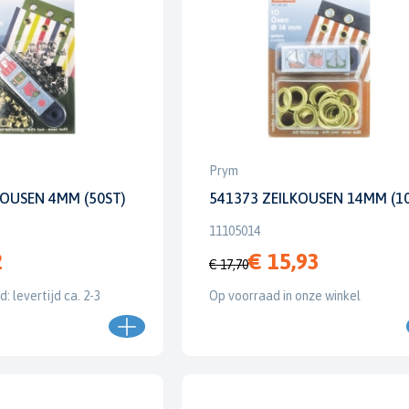
Prym
KOUSEN 4MM (50ST)
541373 ZEILKOUSEN 14MM (1
11105014
2
€ 15,93
€ 17,70
: levertijd ca. 2-3
Op voorraad in onze winkel