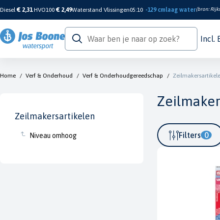
Diesel
€ 2,31
HVO100
€ 2,49
Waterstand Vlissingen
05:10
-129 cm
laag water
(bron:
Rijk
Incl.
Home
/
Verf & Onderhoud
/
Verf & Onderhoudgereedschap
/
Zeilmakersartikel
Zeilmaker
Zeilmakersartikelen
Filters
0
Niveau omhoog