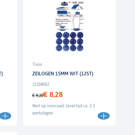
Trem
T)
ZEILOGEN 15MM WIT (12ST)
11104002
€ 8,28
€ 9,20
Niet op voorraad: levertijd ca. 2-3
werkdagen