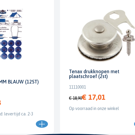
Tenax drukknopen met
plaatschroef (2st)
MM BLAUW (12ST)
11110001
€ 17,01
€ 18,90
8
Op voorraad in onze winkel
: levertijd ca. 2-3