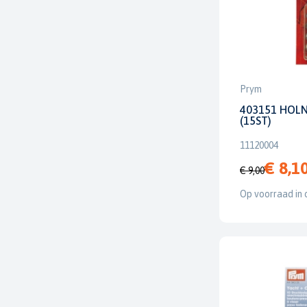
Prym
403151 HOLN
(15ST)
11120004
€ 8,1
€ 9,00
Op voorraad in 