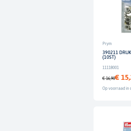
Prym
390211 DRU
(10ST)
11118001
€ 15
€ 16,90
Op voorraad in 