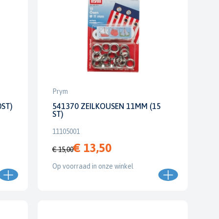
Prym
0ST)
541370 ZEILKOUSEN 11MM (15
ST)
11105001
€ 13,50
€ 15,00
Op voorraad in onze winkel