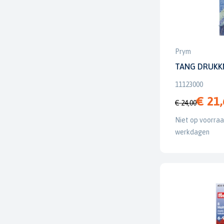
Prym
TANG DRUKK
11123000
€ 21
€ 24,00
Niet op voorraad
werkdagen