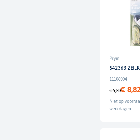
Prym
542363 ZEIL
11106004
€ 8,8
€ 9,80
Niet op voorraad
werkdagen