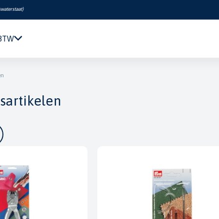
swaterstaat
)
 BTW
Navigatie & Elektronica
en
Motor & Techniek
sartikelen
Sanitair & Comfort
Kleding & Schoenen
Veiligheid
Boeken & Kaarten
Verf & Onderhoud
Tuigage & Dekuitrusting
Rubberboten & Motoren
Outlet