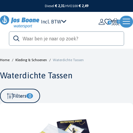
Diesel
€ 2,31
HVO100
€ 2,49
Incl. BTW
0
Home
/
Kleding & Schoenen
/
Waterdichte Tassen
Waterdichte Tassen
Filters
0