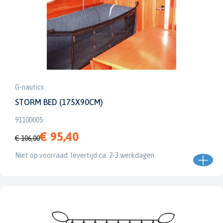
G-nautics
STORM BED (175X90CM)
91100005
€ 95,40
€ 106,00
Niet op voorraad: levertijd ca. 2-3 werkdagen