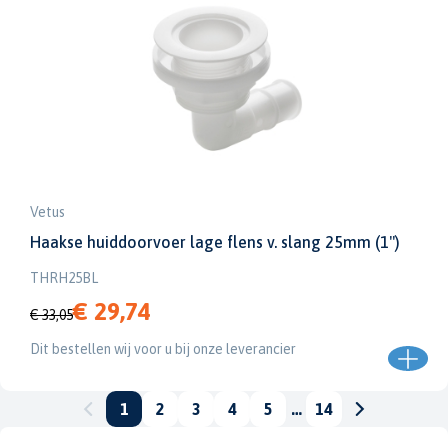
Vetus
Haakse huiddoorvoer lage flens v. slang 25mm (1")
THRH25BL
€ 29,74
€ 33,05
Dit bestellen wij voor u bij onze leverancier
1
2
3
4
5
…
14