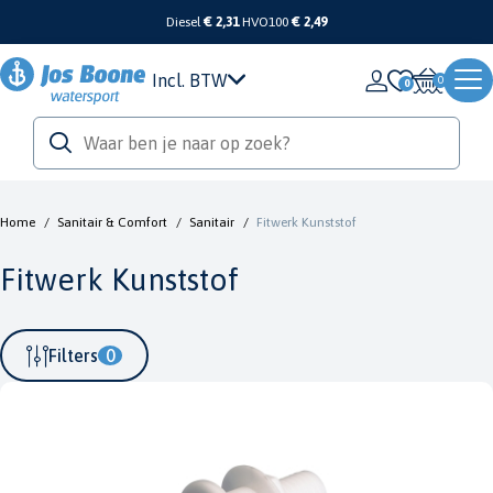
Diesel
€ 2,31
HVO100
€ 2,49
Incl. BTW
0
Home
/
Sanitair & Comfort
/
Sanitair
/
Fitwerk Kunststof
Fitwerk Kunststof
Filters
0