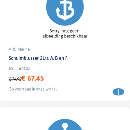
ARC Marine
Schuimblusser 2Ltr. A, B en F
65111873.02
€ 67,45
€ 74,95
Op voorraad in onze winkel