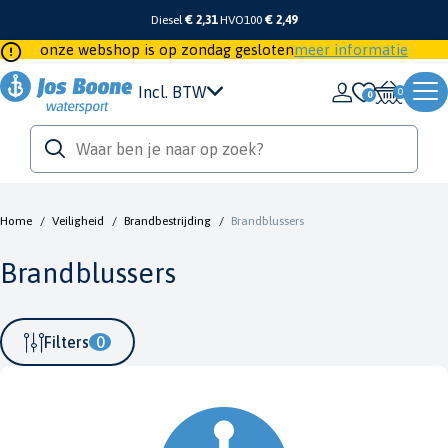
Diesel
€ 2,31
HVO100
€ 2,49
onze webshop is op zondag gesloten
meer informatie
Incl. BTW
0
Home
/
Veiligheid
/
Brandbestrijding
/
Brandblussers
Brandblussers
Filters
0