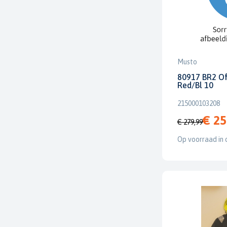
Musto
80917 BR2 Of
Red/Bl 10
215000103208
€ 25
€ 279,99
Op voorraad in 