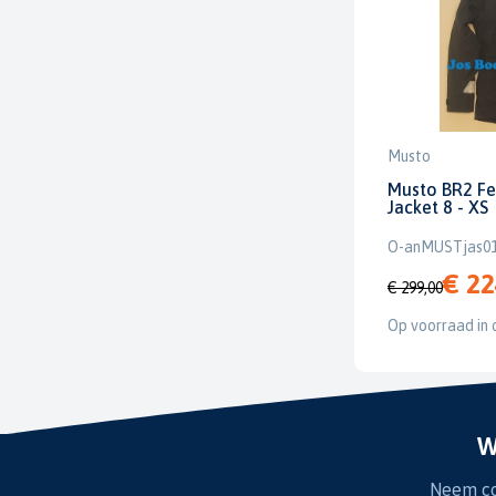
Musto
Musto BR2 Fe
Jacket 8 - XS
O-anMUSTjas0
€ 22
€ 299,00
Op voorraad in 
W
Neem con