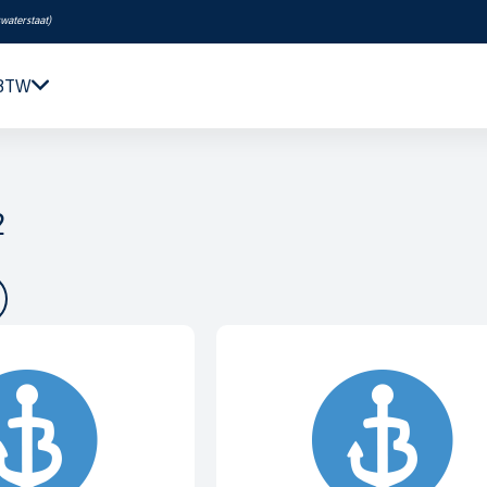
swaterstaat
)
 BTW
Navigatie & Elektronica
Motor & Techniek
2
Sanitair & Comfort
Kleding & Schoenen
Veiligheid
Boeken & Kaarten
Verf & Onderhoud
Tuigage & Dekuitrusting
Rubberboten & Motoren
Outlet