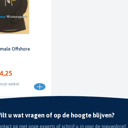
male Offshore
1
4,25
onze winkel
ilt u wat vragen of op de hoogte blijven?
tact op met onze experts of schrijf u in voor de nieuwsbrief.