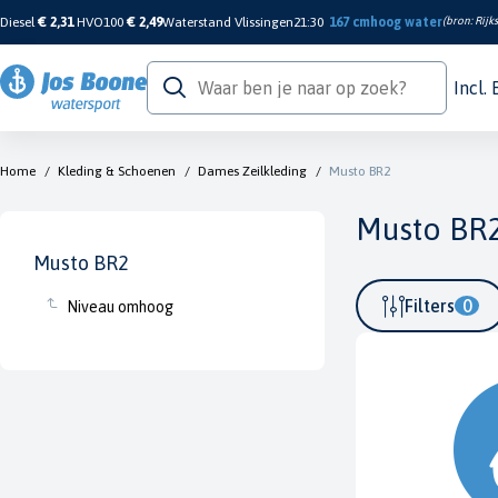
Diesel
€ 2,31
HVO100
€ 2,49
Waterstand Vlissingen
21:30
167 cm
hoog water
(bron:
Rijk
Incl.
Home
/
Kleding & Schoenen
/
Dames Zeilkleding
/
Musto BR2
Musto BR
Musto BR2
Filters
0
Niveau omhoog