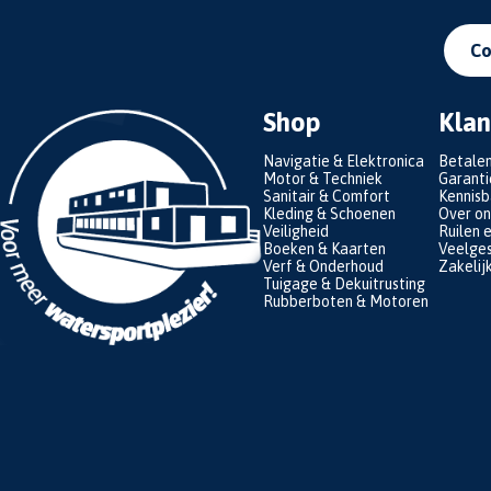
Co
Shop
Klan
Navigatie & Elektronica
Betale
Motor & Techniek
Garanti
Sanitair & Comfort
Kennis
Kleding & Schoenen
Over on
Veiligheid
Ruilen 
Boeken & Kaarten
Veelges
Verf & Onderhoud
Zakelij
Tuigage & Dekuitrusting
Rubberboten & Motoren