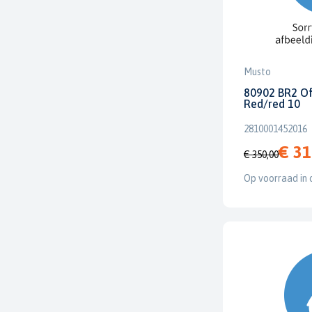
Musto
80902 BR2 Of
Red/red 10
2810001452016
€ 31
€ 350,00
Op voorraad in 