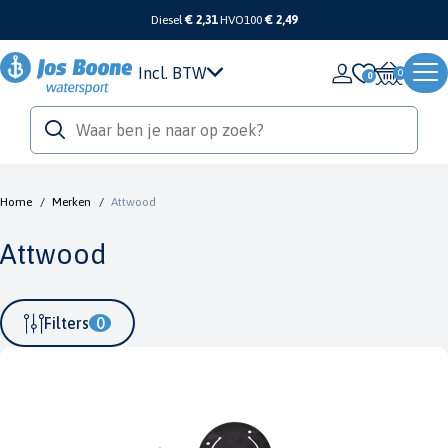
Diesel
€ 2,31
HVO100
€ 2,49
Incl. BTW
0
Home
/
Merken
/
Attwood
Attwood
Filters
0