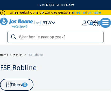
Diesel
€ 2,31
HVO100
€ 2,49
onze webshop is op zondag gesloten
meer informatie
Incl. BTW
0
Home
/
Merken
/
FSE Robline
FSE Robline
Filters
0