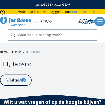
Diesel
€ 2,31
HVO100
€ 2,49
onze webshop is op zondag gesloten
meer informatie
Incl. BTW
0
Home
/
Merken
/
ITT, Jabsco
ITT, Jabsco
Filters
0
Wilt u wat vragen of op de hoogte blijven?