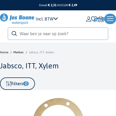
Diesel
€ 2,31
HVO100
€ 2,49
Incl. BTW
0
Home
/
Merken
/
Jabsco, ITT, Xylem
Jabsco, ITT, Xylem
Filters
0