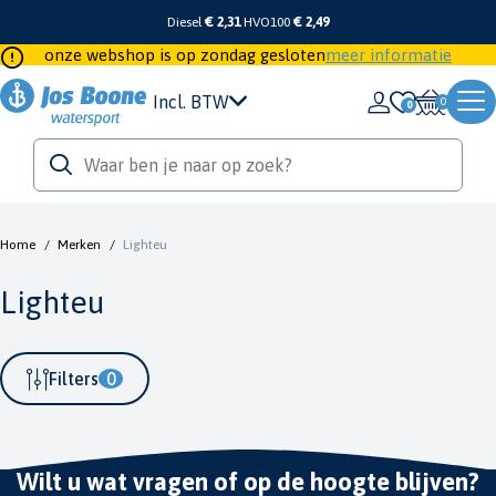
Diesel
€ 2,31
HVO100
€ 2,49
onze webshop is op zondag gesloten
meer informatie
Incl. BTW
0
Home
/
Merken
/
Lighteu
Lighteu
Filters
0
Wilt u wat vragen of op de hoogte blijven?