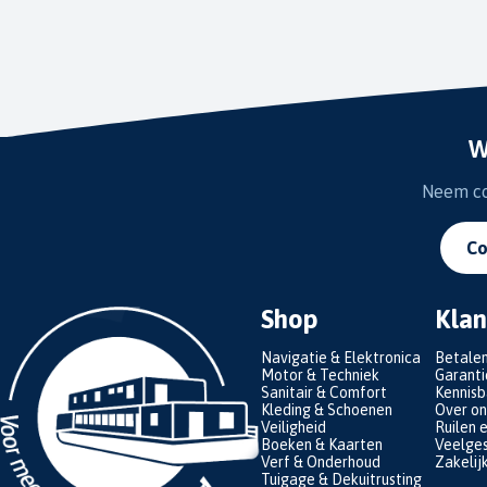
W
Neem con
Co
Shop
Klan
Navigatie & Elektronica
Betale
Motor & Techniek
Garanti
Sanitair & Comfort
Kennis
Kleding & Schoenen
Over on
Veiligheid
Ruilen 
Boeken & Kaarten
Veelges
Verf & Onderhoud
Zakelij
Tuigage & Dekuitrusting