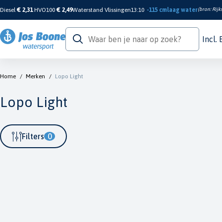
Diesel
€ 2,31
HVO100
€ 2,49
Waterstand Vlissingen
13:10
-115 cm
laag water
(bron:
Rijk
Incl.
Home
/
Merken
/
Lopo Light
Lopo Light
Filters
0