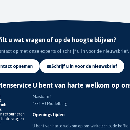
ilt u wat vragen of op de hoogte blijven?
tact op met onze experts of schrijf u in voor de nieuwsbrief.
ntact opnemen
Schrijf u in voor de nieuwsbrief
tenservice
U bent van harte welkom op on
n
Maisbaai 1
e
4331 HJ Middelburg
bank
s
en retourneren
Openingstijden
telde vragen
k
U bent van harte welkom op ons winkelschip, de koffie s