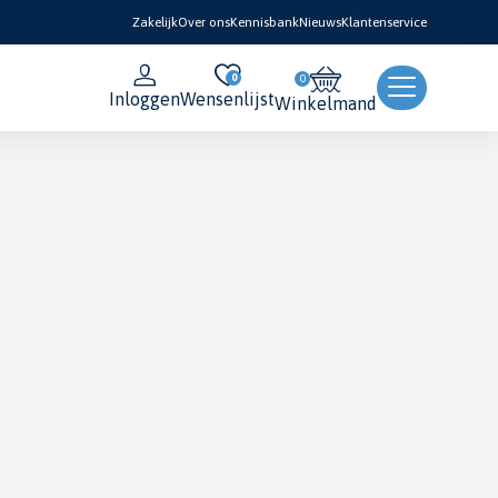
Zakelijk
Over ons
Kennisbank
Nieuws
Klantenservice
0
Inloggen
Wensenlijst
Winkelmand