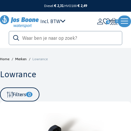
Diesel
€ 2,31
HVO100
€ 2,49
Incl. BTW
0
Home
/
Merken
/
Lowrance
Lowrance
Filters
0