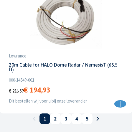
Lowrance
20m Cable for HALO Dome Radar / NemesisT (65.5
ft)
000-14549-001
€ 194,93
€ 216,59
Dit bestellen wij voor u bij onze leverancier
1
2
3
4
5