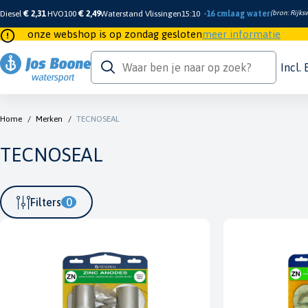
Diesel
€ 2,31
HVO100
€ 2,49
Waterstand Vlissingen
15:10
-16 cm
laag water
(bron:
Rijksw
onze webshop is op zondag gesloten
meer informatie
Incl.
Home
/
Merken
/
TECNOSEAL
TECNOSEAL
Filters
0