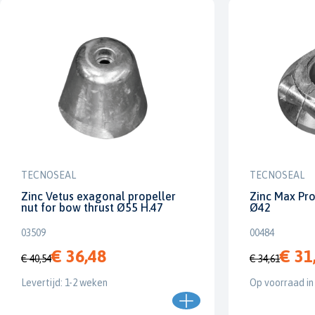
TECNOSEAL
TECNOSEAL
Zinc Vetus exagonal propeller
Zinc Max Prop
nut for bow thrust Ø55 H.47
Ø42
03509
00484
€ 36,48
€ 31
€ 40,54
€ 34,61
Levertijd: 1-2 weken
Op voorraad in