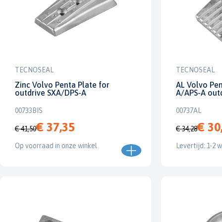
TECNOSEAL
TECNOSEAL
Zinc Volvo Penta Plate for
AL Volvo Pen
outdrive SXA/DPS-A
A/APS-A out
00733BIS
00737AL
€ 37,35
€ 30
€ 41,50
€ 34,28
Op voorraad in onze winkel
Levertijd: 1-2 