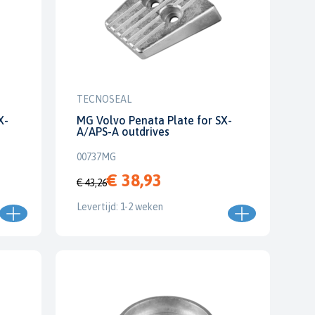
TECNOSEAL
X-
MG Volvo Penata Plate for SX-
A/APS-A outdrives
00737MG
€ 38,93
€ 43,26
Levertijd: 1-2 weken