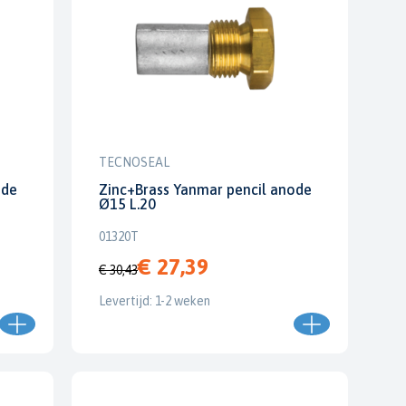
TECNOSEAL
ode
Zinc+Brass Yanmar pencil anode
Ø15 L.20
01320T
€ 27,39
€ 30,43
Levertijd: 1-2 weken