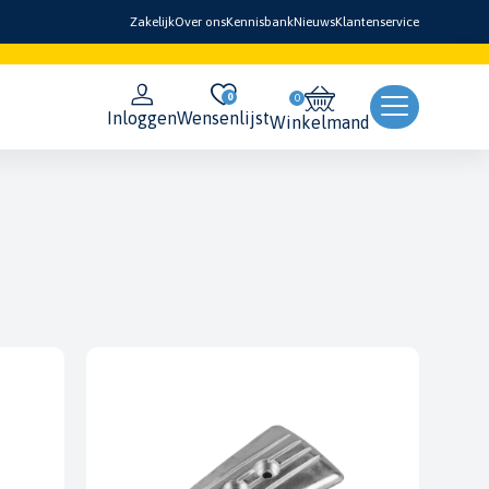
Zakelijk
Over ons
Kennisbank
Nieuws
Klantenservice
0
Inloggen
Wensenlijst
Winkelmand