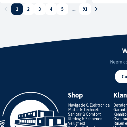
1
2
3
4
5
…
91
W
Neem con
Co
Shop
Klan
Navigatie & Elektronica
Betale
Motor & Techniek
Garanti
Sanitair & Comfort
Kennis
Kleding & Schoenen
Over on
Veiligheid
Ruilen 