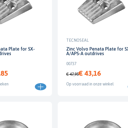
TECNOSEAL
ata Plate for SX-
Zinc Volvo Penata Plate for S
drives
A/APS-A outdrives
00737
,85
€ 43,16
€ 47,95
weken
Op voorraad in onze winkel