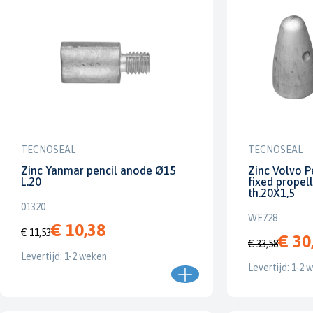
TECNOSEAL
TECNOSEAL
Zinc Yanmar pencil anode Ø15
Zinc Volvo P
L.20
fixed propel
th.20X1,5
01320
WE728
€ 10,38
€ 11,53
€ 30
€ 33,58
Levertijd: 1-2 weken
Levertijd: 1-2 