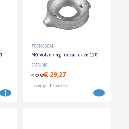
TECNOSEAL
20
MG Volvo ring for sail drive 120
00706MG
€ 29,27
€ 32,52
Levertijd: 1-2 weken