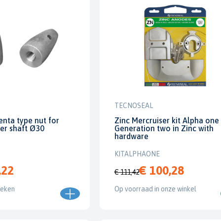
TECNOSEAL
enta type nut for
Zinc Mercruiser kit Alpha one
ler shaft Ø30
Generation two in Zinc with
hardware
KITALPHAONE
,22
€ 100,28
€ 111,42
weken
Op voorraad in onze winkel