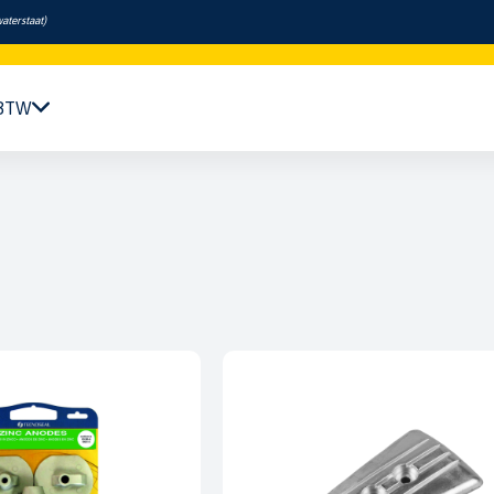
aterstaat
)
 BTW
Navigatie & Elektronica
Motor & Techniek
Sanitair & Comfort
Kleding & Schoenen
Veiligheid
Boeken & Kaarten
Verf & Onderhoud
Tuigage & Dekuitrusting
Rubberboten & Motoren
Outlet