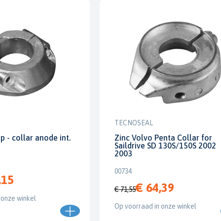
TECNOSEAL
 - collar anode int.
Zinc Volvo Penta Collar for
Saildrive SD 130S/150S 2002
2003
00734
,15
€ 64,39
€ 71,55
 onze winkel
Op voorraad in onze winkel