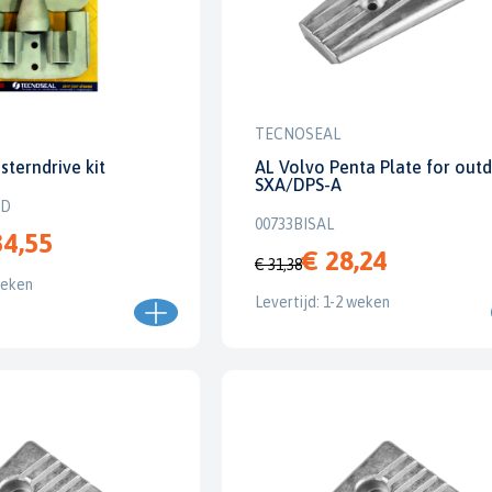
TECNOSEAL
sterndrive kit
AL Volvo Penta Plate for outd
SXA/DPS-A
TD
00733BISAL
34,55
€ 28,24
€ 31,38
weken
Levertijd: 1-2 weken