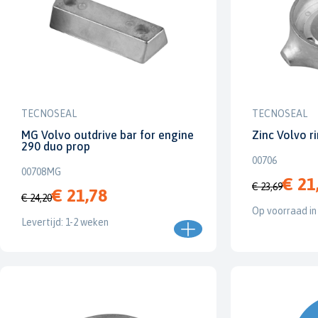
TECNOSEAL
TECNOSEAL
MG Volvo outdrive bar for engine
Zinc Volvo ri
290 duo prop
00706
00708MG
€ 21
€ 23,69
€ 21,78
€ 24,20
Op voorraad in
Levertijd: 1-2 weken