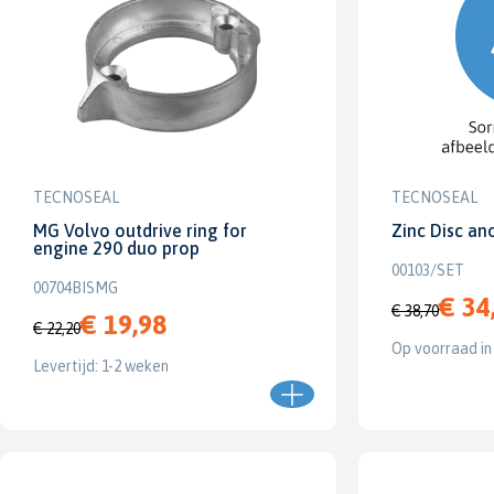
TECNOSEAL
TECNOSEAL
MG Volvo outdrive ring for
Zinc Disc a
engine 290 duo prop
00103/SET
00704BISMG
€ 34
€ 38,70
€ 19,98
€ 22,20
Op voorraad in
Levertijd: 1-2 weken