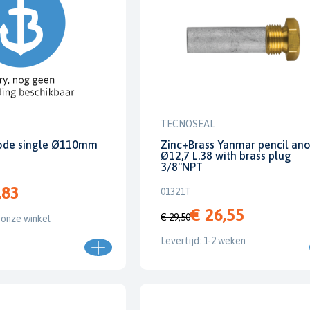
TECNOSEAL
node single Ø110mm
Zinc+Brass Yanmar pencil an
Ø12,7 L.38 with brass plug
3/8''NPT
,83
01321T
€ 26,55
€ 29,50
 onze winkel
Levertijd: 1-2 weken