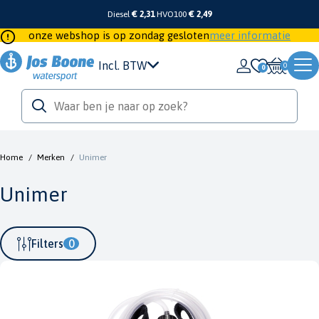
Diesel
€ 2,31
HVO100
€ 2,49
onze webshop is op zondag gesloten
meer informatie
Incl. BTW
0
Home
/
Merken
/
Unimer
Unimer
Filters
0