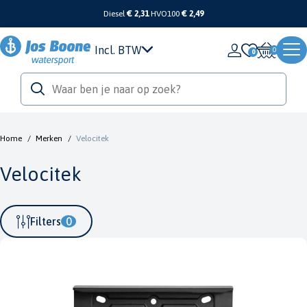
Diesel
€ 2,31
HVO100
€ 2,49
Incl. BTW
0
Home
/
Merken
/
Velocitek
Velocitek
Filters
0