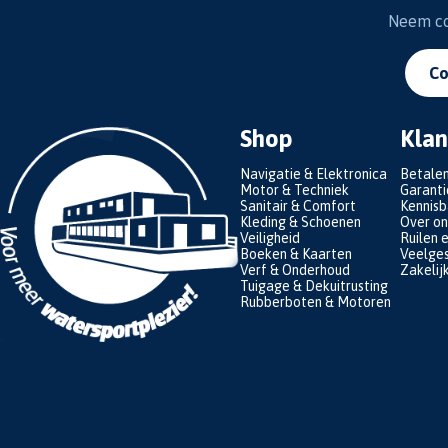
Neem con
Co
Shop
Klan
Navigatie & Elektronica
Betale
Motor & Techniek
Garanti
Sanitair & Comfort
Kennis
Kleding & Schoenen
Over on
Veiligheid
Ruilen 
Boeken & Kaarten
Veelges
Verf & Onderhoud
Zakelij
Tuigage & Dekuitrusting
Rubberboten & Motoren