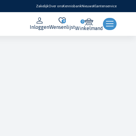
Zakelijk
Over ons
Kennisbank
Nieuws
Klantenservice
0
Inloggen
Wensenlijst
Winkelmand