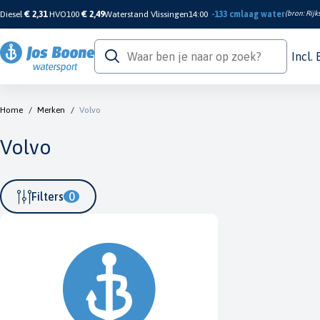
Diesel
€ 2,31
HVO100
€ 2,49
Waterstand Vlissingen
14:00
-133 cm
laag water
(bron:
Rijk
Incl.
Home
/
Merken
/
Volvo
Volvo
Filters
0