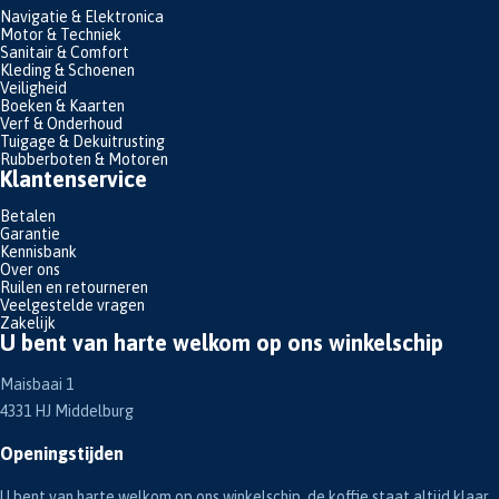
Navigatie & Elektronica
Motor & Techniek
Sanitair & Comfort
Kleding & Schoenen
Veiligheid
Boeken & Kaarten
Verf & Onderhoud
Tuigage & Dekuitrusting
Rubberboten & Motoren
Klantenservice
Betalen
Garantie
Kennisbank
Over ons
Ruilen en retourneren
Veelgestelde vragen
Zakelijk
U bent van harte welkom op ons winkelschip
Maisbaai 1
4331 HJ Middelburg
Openingstijden
U bent van harte welkom op ons winkelschip, de koffie staat altijd klaar.