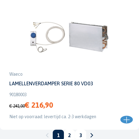
Waeco
LAMELLENVERDAMPER SERIE 80 VD03
90180003
€ 216,90
€ 241,00
Niet op voorraad: levertijd ca. 2-3 werkdagen
1
2
3