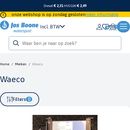
Diesel
€ 2,31
HVO100
€ 2,49
onze webshop is op zondag gesloten
meer informatie
Incl. BTW
0
Home
/
Merken
/
Waeco
Waeco
Filters
0