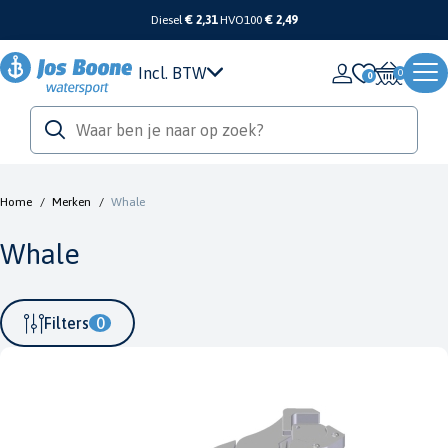
Diesel
€ 2,31
HVO100
€ 2,49
Incl. BTW
0
Home
/
Merken
/
Whale
Whale
Filters
0