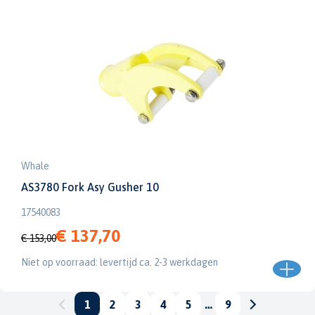
Whale
AS3780 Fork Asy Gusher 10
17540083
€ 137,70
€ 153,00
Niet op voorraad: levertijd ca. 2-3 werkdagen
1
2
3
4
5
…
9