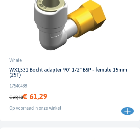
Whale
WX1531 Bocht adapter 90° 1/2" BSP - female 15mm
(2ST)
17540488
€ 61,29
€ 68,10
Op voorraad in onze winkel