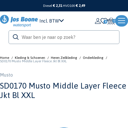
Diesel
€ 2,31
HVO100
€ 2,49
Incl. BTW
0
Home
/
Kleding & Schoenen
/
Heren Zeilkleding
/
Onderkleding
/
SD0170 Musto Middle Layer Fleece Jkt Bl XXL
Musto
SD0170 Musto Middle Layer Fleece
Jkt Bl XXL