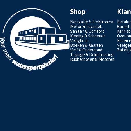
Shop
Klan
Navigatie & Elektronica
Betale
Motor & Techniek
Garanti
Sanitair & Comfort
Kennis
Kleding & Schoenen
Over on
Veiligheid
Ruilen 
Boeken & Kaarten
Veelges
Verf & Onderhoud
Zakelij
Tuigage & Dekuitrusting
Rubberboten & Motoren