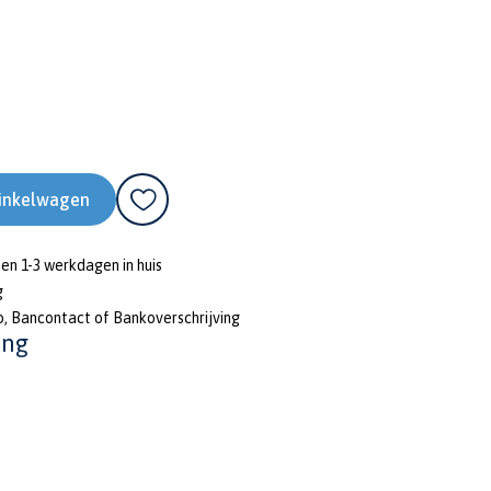
inkelwagen
nen 1-3 werkdagen in huis
g
o, Bancontact of Bankoverschrijving
ing