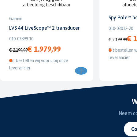
Spy Pole™ b
Garmin
LVS 44 LiveScope™ 2 transducer
010-03012-20
€ 1
010-03899-10
€ 2.199,99
€ 1.979,99
€ 2.199,99
Dit bestellen w
leverancier
Dit bestellen wij voor u bij onze
leverancier
W
Neem con
Co