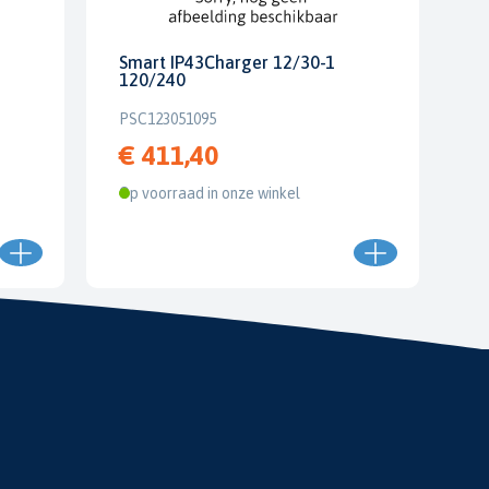
Smart IP43Charger 12/30-1
120/240
PSC123051095
€ 411,40
Op voorraad in onze winkel