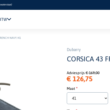
swaterstaat
)
 BTW
Navigatie & Elektronica
FRENCH NAVY/41
Motor & Techniek
Sanitair & Comfort
Dubarry
Kleding & Schoenen
CORSICA 43 
Veiligheid
Boeken & Kaarten
Adviesprijs
€ 169,00
Verf & Onderhoud
€ 126,75
Tuigage & Dekuitrusting
Rubberboten & Motoren
Maat
Outlet