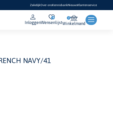
Zakelijk
Over ons
Kennisbank
Nieuws
Klantenservice
0
Inloggen
Wensenlijst
Winkelmand
FRENCH NAVY/41