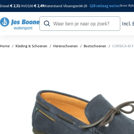
Diesel
€ 2,31
HVO100
€ 2,49
Waterstand Vlissingen
04:20
-128 cm
laag water
(bron:
Rijk
Incl.
Home
/
Kleding & Schoenen
/
Herenschoenen
/
Bootschoenen
/
CORSICA 43 