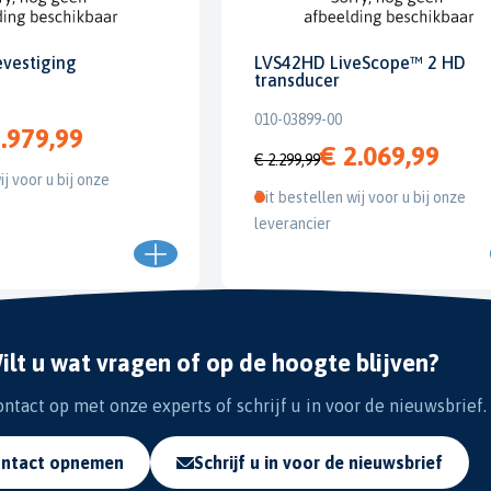
evestiging
LVS42HD LiveScope™ 2 HD
transducer
010-03899-00
.979,99
€ 2.069,99
€ 2.299,99
ij voor u bij onze
Dit bestellen wij voor u bij onze
leverancier
ilt u wat vragen of op de hoogte blijven?
tact op met onze experts of schrijf u in voor de nieuwsbrief.
ntact opnemen
Schrijf u in voor de nieuwsbrief