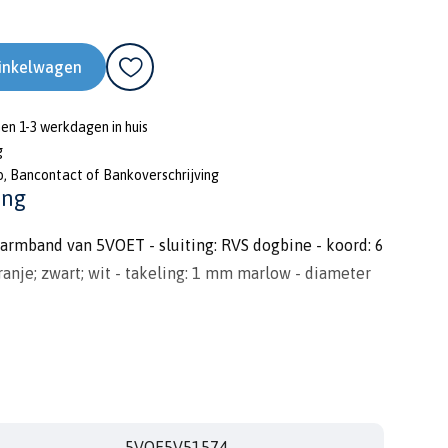
inkelwagen
nen 1-3 werkdagen in huis
g
o, Bancontact of Bankoverschrijving
ing
rmband van 5VOET - sluiting: RVS dogbine - koord: 6
anje; zwart; wit - takeling: 1 mm marlow - diameter
5VOE5V51574