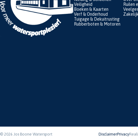
Veiligheid
Ruilen 
Boeken & Kaarten
Veelges
Verf & Onderhoud
Zakelij
Tuigage & Dekuitrusting
Rubberboten & Motoren
© 2026 Jos Boone Watersport
Disclaimer
Privacy
Real