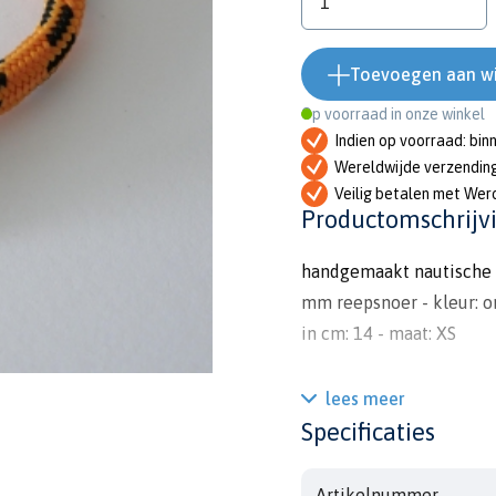
Toevoegen aan w
Op voorraad in onze winkel
Indien op voorraad: bin
Wereldwijde verzendin
Veilig betalen met Wer
Productomschrijv
handgemaakt nautische a
mm reepsnoer - kleur: or
in cm: 14 - maat: XS
lees meer
Specificaties
Artikelnummer