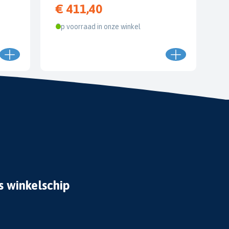
€ 411,40
Op voorraad in onze winkel
s winkelschip