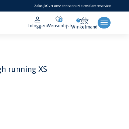
Zakelijk
Over ons
Kennisbank
Nieuws
Klantenservice
0
Inloggen
Wensenlijst
Winkelmand
h running XS