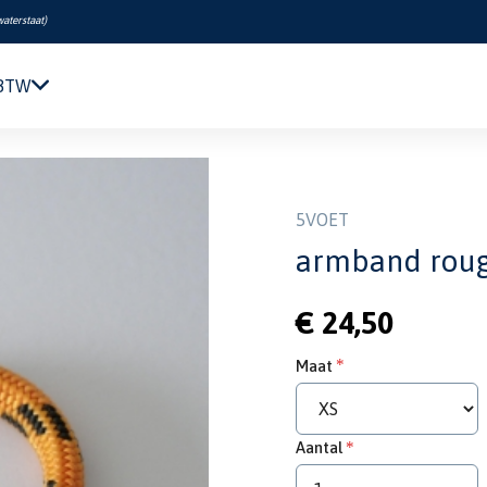
waterstaat
)
 BTW
Navigatie & Elektronica
band rough running XS
Motor & Techniek
Sanitair & Comfort
5VOET
Kleding & Schoenen
armband roug
Veiligheid
Boeken & Kaarten
€ 24,50
Verf & Onderhoud
Tuigage & Dekuitrusting
Maat
Rubberboten & Motoren
Outlet
Aantal