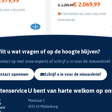
.979,99
€ 2.069,99
€ 2.299,99
ij voor u bij onze
Dit bestellen wij voor u bij onze
leverancier
ilt u wat vragen of op de hoogte blijven?
tact op met onze experts of schrijf u in voor de nieuwsbrief.
ntact opnemen
Schrijf u in voor de nieuwsbrief
tenservice
U bent van harte welkom op on
n
Maisbaai 1
e
4331 HJ Middelburg
bank
s