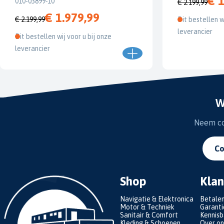
€ 1
010-03899-10
€ 2.199,99
€ 1.979,99
€ 2.199,99
Dit bestellen w
leverancier
Dit bestellen wij voor u bij onze
leverancier
W
Neem con
Co
Shop
Klan
Navigatie & Elektronica
Betale
Motor & Techniek
Garanti
Sanitair & Comfort
Kennis
Kleding & Schoenen
Over on