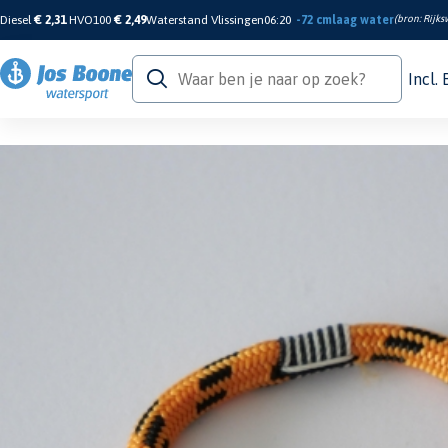
Diesel
€ 2,31
HVO100
€ 2,49
Waterstand Vlissingen
06:20
-72 cm
laag water
(bron:
Rijks
Incl.
Home
/
Kleding & Schoenen
/
Heren Casualkleding
/
Casual Accessoires
/
arm