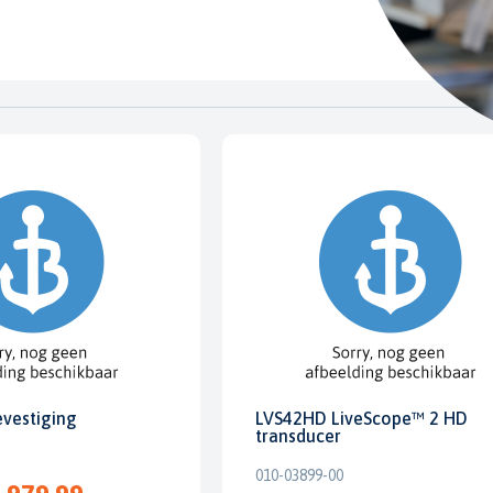
evestiging
LVS42HD LiveScope™ 2 HD
transducer
010-03899-00