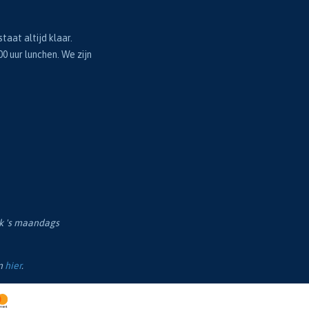
taat altijd klaar.
00 uur lunchen. We zijn
ok 's maandags
en
hier
.