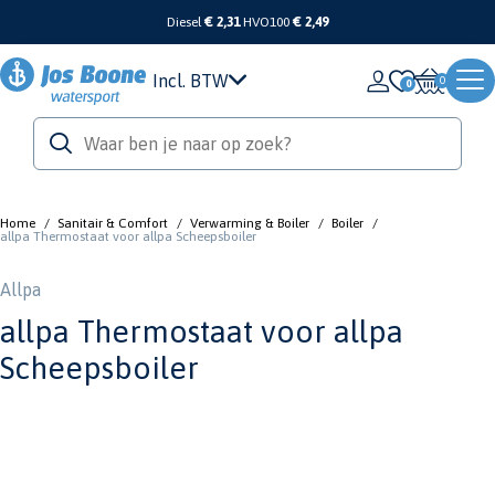
Diesel
€ 2,31
HVO100
€ 2,49
Incl. BTW
0
Home
/
Sanitair & Comfort
/
Verwarming & Boiler
/
Boiler
/
allpa Thermostaat voor allpa Scheepsboiler
Allpa
allpa Thermostaat voor allpa
Scheepsboiler