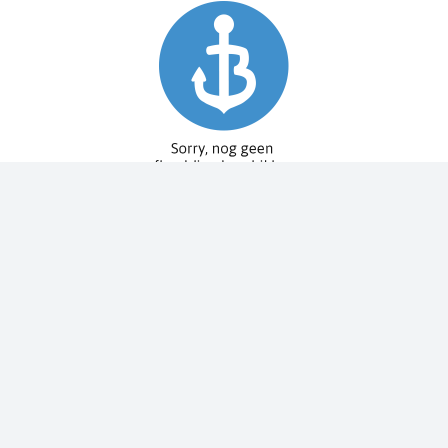
Spy Pole™ bevestiging
010-03012-20
€ 1.979,99
€ 2.199,99
Dit bestellen wij voor u bij onze leverancier