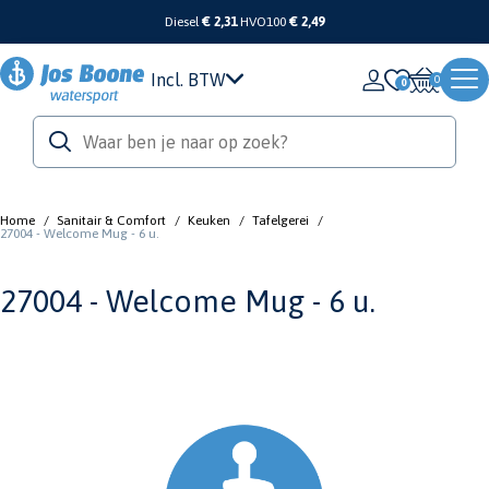
Diesel
€ 2,31
HVO100
€ 2,49
Incl. BTW
0
Home
/
Sanitair & Comfort
/
Keuken
/
Tafelgerei
/
27004 - Welcome Mug - 6 u.
27004 - Welcome Mug - 6 u.