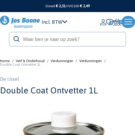
Diesel
€ 2,31
HVO100
€ 2,49
Incl. BTW
0
Home
/
Verf & Onderhoud
/
Verdunningen
/
Verdunningen
/
Double Coat Ontvetter 1L
De IJssel
Double Coat Ontvetter 1L