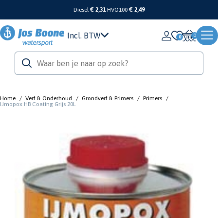
Diesel
€ 2,31
HVO100
€ 2,49
Incl. BTW
0
Home
/
Verf & Onderhoud
/
Grondverf & Primers
/
Primers
/
IJmopox HB Coating Grijs 20L
De IJssel
IJmopox HB Coating Grijs 20L