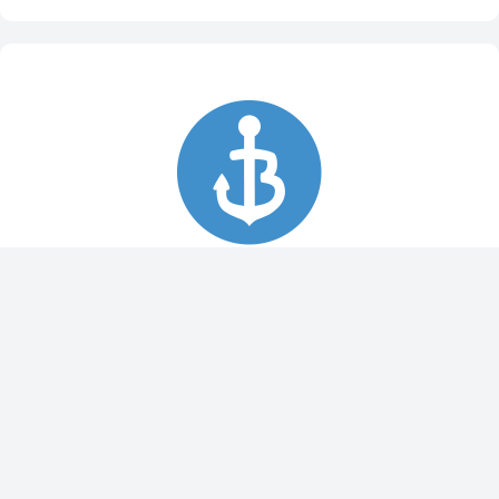
Spy Pole™ bevestiging
010-03012-20
€ 1.979,99
€ 2.199,99
Dit bestellen wij voor u bij onze leverancier