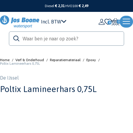
Diesel
€ 2,31
HVO100
€ 2,49
Incl. BTW
0
Home
/
Verf & Onderhoud
/
Reparatiemateriaal
/
Epoxy
/
Poltix Lamineerhars 0,75L
De IJssel
Poltix Lamineerhars 0,75L