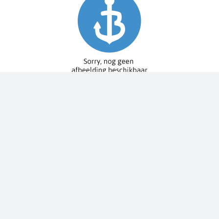
Spy Pole™ bevestiging
010-03012-20
€ 1.979,99
€ 2.199,99
Dit bestellen wij voor u bij onze leverancier