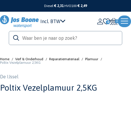
Diesel
€ 2,31
HVO100
€ 2,49
Incl. BTW
0
Home
/
Verf & Onderhoud
/
Reparatiemateriaal
/
Plamuur
/
Poltix Vezelplamuur 2,5KG
De IJssel
Poltix Vezelplamuur 2,5KG