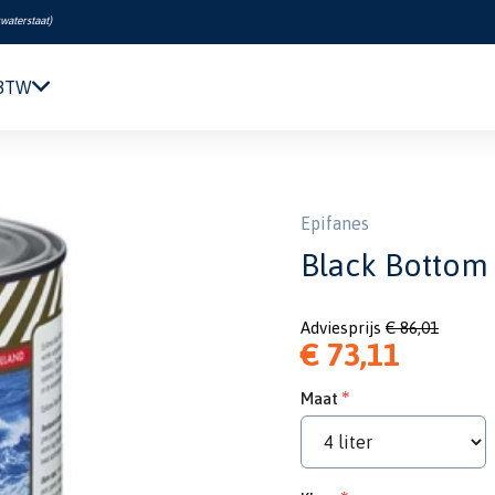
swaterstaat
)
 BTW
Navigatie & Elektronica
Motor & Techniek
Sanitair & Comfort
Epifanes
Kleding & Schoenen
Black Bottom
Veiligheid
Boeken & Kaarten
Adviesprijs
€ 86,01
Verf & Onderhoud
€ 73,11
Tuigage & Dekuitrusting
Rubberboten & Motoren
Maat
Outlet