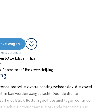
inkelwagen
onze leverancier
nen 1-3 werkdagen in huis
g
o, Bancontact of Bankoverschrijving
ing
nde teervrije zwarte coating/scheepslak, die zowel
rlijn kan worden aangebracht. Door de dichte
 Epifanes Black Bottom goed bestand tegen continue
t biedt dit product een uitstekende hechting en is