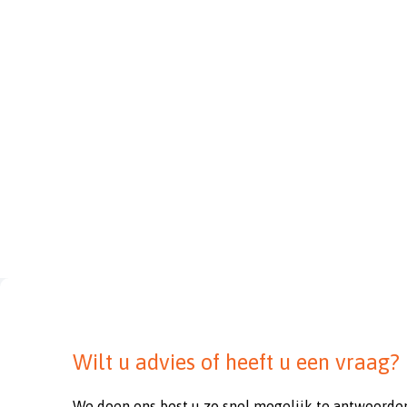
Wilt u advies of heeft u een vraag?
We doen ons best u zo snel mogelijk te antwoorde