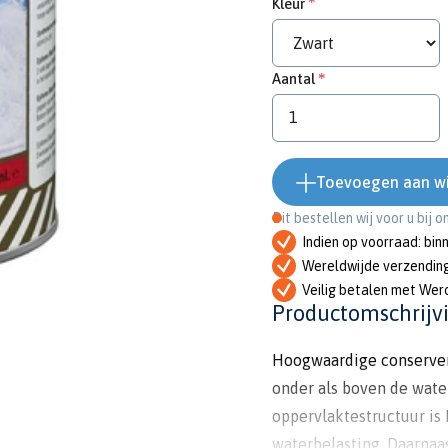
Kleur
Aantal
Toevoegen aan w
Dit bestellen wij voor u bij 
Indien op voorraad: bin
Wereldwijde verzendin
Veilig betalen met Wer
Productomschrijv
Hoogwaardige conservere
onder als boven de wate
oppervlaktestructuur is
waterbelasting. Daarnaas