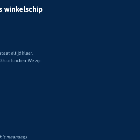
s winkelschip
taat altijd klaar.
00 uur lunchen. We zijn
ok 's maandags