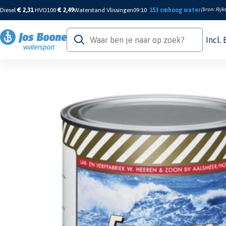
Diesel
€ 2,31
HVO100
€ 2,49
Waterstand Vlissingen
09:10
153 cm
hoog water
(bron:
Rijk
Incl.
Home
/
Verf & Onderhoud
/
Antifouling
/
Onderwaterverf
/
Black Bottom 4L