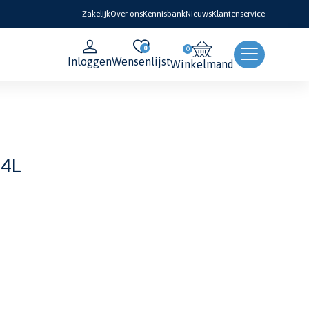
Zakelijk
Over ons
Kennisbank
Nieuws
Klantenservice
0
Inloggen
Wensenlijst
Winkelmand
 4L