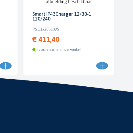
Smart IP43Charger 12/30-1
120/240
PSC123051095
€ 411,40
Op voorraad in onze winkel