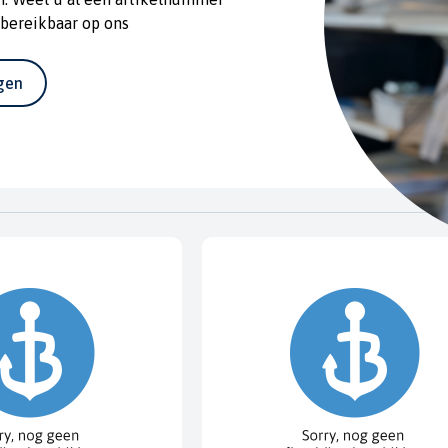
 bereikbaar op ons
*afgebeeld is de 1-liter
agen