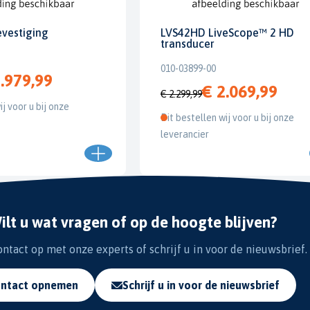
evestiging
LVS42HD LiveScope™ 2 HD
transducer
010-03899-00
.979,99
€ 2.069,99
€ 2.299,99
ij voor u bij onze
Dit bestellen wij voor u bij onze
leverancier
ilt u wat vragen of op de hoogte blijven?
tact op met onze experts of schrijf u in voor de nieuwsbrief.
ntact opnemen
Schrijf u in voor de nieuwsbrief