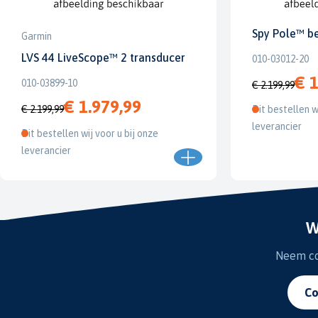
Spy Pole™ b
Garmin
LVS 44 LiveScope™ 2 transducer
010-03012-20
€ 1
010-03899-10
€ 2.199,99
€ 1.979,99
€ 2.199,99
Dit bestellen w
leverancier
Dit bestellen wij voor u bij onze
leverancier
W
Neem con
Co