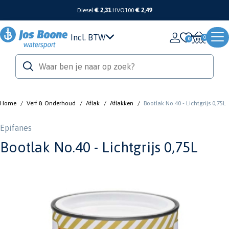
Diesel
€ 2,31
HVO100
€ 2,49
Incl. BTW
0
Home
/
Verf & Onderhoud
/
Aflak
/
Aflakken
/
Bootlak No.40 - Lichtgrijs 0,75L
Epifanes
Bootlak No.40 - Lichtgrijs 0,75L