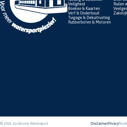
Veiligheid
Ruilen 
Boeken & Kaarten
Veelges
Verf & Onderhoud
Zakelij
Tuigage & Dekuitrusting
Rubberboten & Motoren
© 2026 Jos Boone Watersport
Disclaimer
Privacy
Real