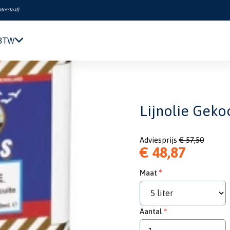
terstaat
)
 BTW
Navigatie & Elektronica
Motor & Techniek
Sanitair & Comfort
Lijnolie Geko
Kleding & Schoenen
Veiligheid
Adviesprijs
€ 57,50
Boeken & Kaarten
€ 48,87
Verf & Onderhoud
Tuigage & Dekuitrusting
Maat
Rubberboten & Motoren
Outlet
Aantal