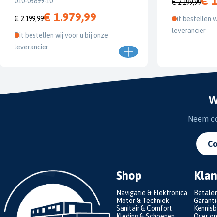
€ 1
010-03899-10
€ 2.199,99
€ 1.979,99
€ 2.199,99
Dit bestellen w
leverancier
Dit bestellen wij voor u bij onze
leverancier
W
Neem con
Co
Shop
Klan
Navigatie & Elektronica
Betale
Motor & Techniek
Garanti
Sanitair & Comfort
Kennis
Kleding & Schoenen
Over on