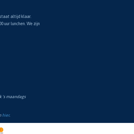
taat altijd klaar.
00 uur lunchen. We zijn
ok 's maandags
en
hier
.