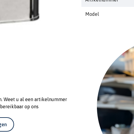
ladders, balken en vloe
Model
en stuivende betonvloer
bescherming tegen door
n. Weet u al een artikelnummer
 bereikbaar op ons
agen