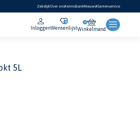
Zakelijk
Over ons
Kennisbank
Nieuws
Klantenservice
0
Inloggen
Wensenlijst
Winkelmand
okt 5L