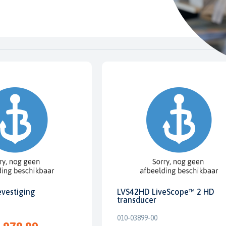
evestiging
LVS42HD LiveScope™ 2 HD
transducer
010-03899-00