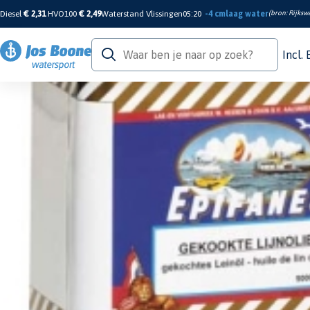
Diesel
€ 2,31
HVO100
€ 2,49
Waterstand Vlissingen
05:20
-4 cm
laag water
(bron:
Rijkswa
Incl.
Home
/
Verf & Onderhoud
/
Aflak
/
Vernissen
/
Lijnolie Gekookt 5L