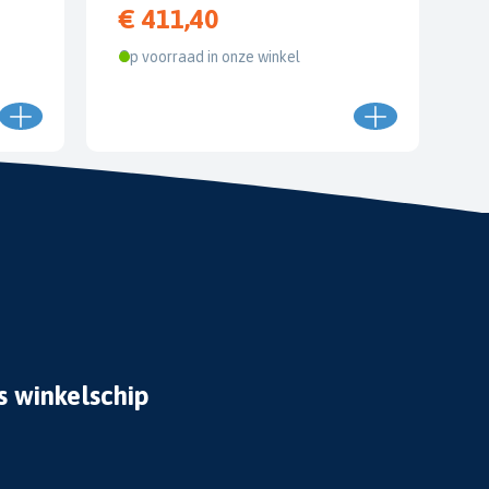
€ 411,40
Op voorraad in onze winkel
s winkelschip