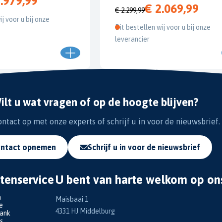
.979,99
€ 2.069,99
€ 2.299,99
ij voor u bij onze
Dit bestellen wij voor u bij onze
leverancier
ilt u wat vragen of op de hoogte blijven?
tact op met onze experts of schrijf u in voor de nieuwsbrief.
ntact opnemen
Schrijf u in voor de nieuwsbrief
tenservice
U bent van harte welkom op on
n
Maisbaai 1
e
4331 HJ Middelburg
bank
s