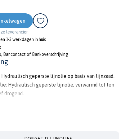
inkelwagen
onze leverancier
nen 1-3 werkdagen in huis
g
o, Bancontact of Bankoverschrijving
ing
 Hydraulisch geperste lijnolie op basis van lijnzaad.
ie: Hydraulisch geperste lijnolie, verwarmd tot ten
ef drogend.
olie voor o.a. houtconservering en de bereiding van
 pigmentpasta's, klassieke stopverf, saus cq. procedé
itaties en andere transparante technieken zoals
Gekookte Lijnolie: Impregneermiddel voor hout, zoals
DONGEF-D-LIJNOLIE5