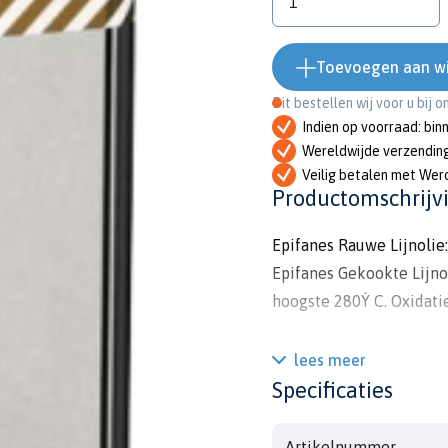
Toevoegen aan w
Dit bestellen wij voor u bij 
Indien op voorraad: bin
Wereldwijde verzendin
Veilig betalen met Wer
Productomschrijv
Epifanes Rauwe Lijnolie:
Epifanes Gekookte Lijnol
hoogste 280Ý C. Oxidati
Rauwe lijnolie: Lijnzaad
lees meer
kunstschilderolieverven,
Specificaties
voor hout - en marmerim
wikkelen en patineren. 
Artikelnummer