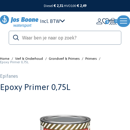
Diesel
€ 2,31
HVO100
€ 2,49
Incl. BTW
0
Home
/
Verf & Onderhoud
/
Grondverf & Primers
/
Primers
/
Epoxy Primer 0,75L
Epifanes
Epoxy Primer 0,75L