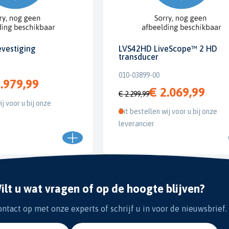
evestiging
LVS42HD LiveScope™ 2 HD
transducer
010-03899-00
.979,99
€ 2.069,99
€ 2.299,99
ij voor u bij onze
Dit bestellen wij voor u bij onze
leverancier
ilt u wat vragen of op de hoogte blijven?
tact op met onze experts of schrijf u in voor de nieuwsbrief.