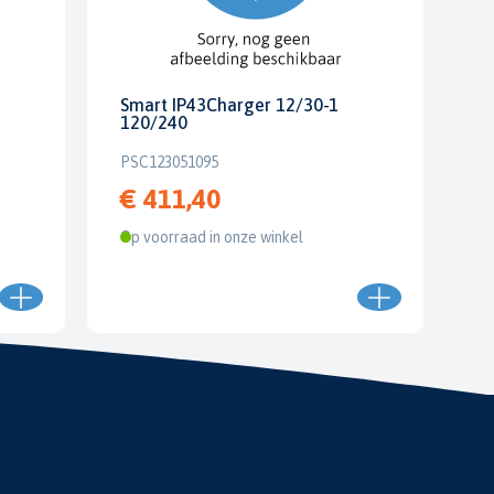
Smart IP43Charger 12/30-1
120/240
PSC123051095
€ 411,40
Op voorraad in onze winkel