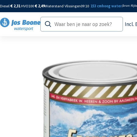
Diesel
€ 2,31
HVO100
€ 2,49
Waterstand Vlissingen
09:10
153 cm
hoog water
(bron:
Rijk
Incl.
Home
/
Verf & Onderhoud
/
Grondverf & Primers
/
Grondverf
/
Multi Marine Pr