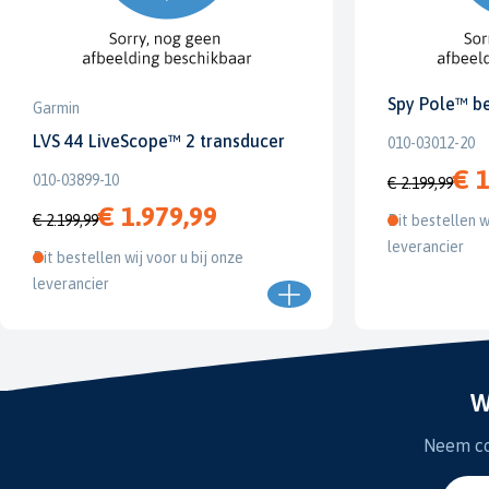
Spy Pole™ b
Garmin
LVS 44 LiveScope™ 2 transducer
010-03012-20
€ 1
010-03899-10
€ 2.199,99
€ 1.979,99
€ 2.199,99
Dit bestellen w
leverancier
Dit bestellen wij voor u bij onze
leverancier
W
Neem con