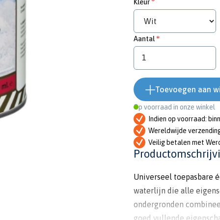
Kleur
Aantal
Toevoegen aan w
Op voorraad in onze winkel
Indien op voorraad: bin
Wereldwijde verzendin
Veilig betalen met Wer
Productomschrijv
Universeel toepasbare 
waterlijn die alle eigen
ondergronden combineer
goed vullende eigenscha