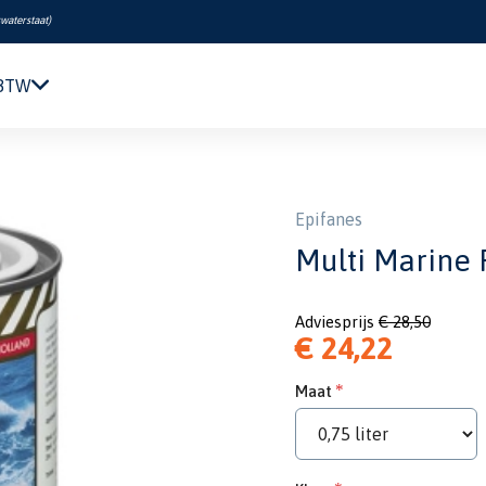
swaterstaat
)
 BTW
Navigatie & Elektronica
imer Wit 0,75L
Motor & Techniek
Sanitair & Comfort
Epifanes
Kleding & Schoenen
Multi Marine 
Veiligheid
Boeken & Kaarten
Adviesprijs
€ 28,50
Verf & Onderhoud
€ 24,22
Tuigage & Dekuitrusting
Rubberboten & Motoren
Maat
Outlet