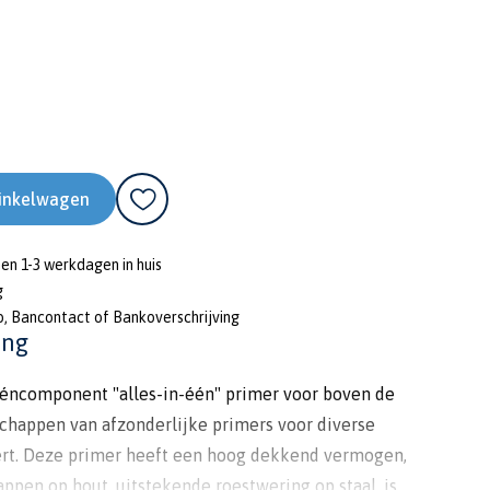
inkelwagen
nen 1-3 werkdagen in huis
g
o, Bancontact of Bankoverschrijving
ing
ééncomponent "alles-in-één" primer voor boven de
schappen van afzonderlijke primers voor diverse
t. Deze primer heeft een hoog dekkend vermogen,
ppen op hout, uitstekende roestwering op staal, is