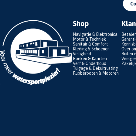
Co
Shop
Klan
Navigatie & Elektronica
Betale
Motor & Techniek
Garanti
Sanitair & Comfort
Kennis
Kleding & Schoenen
Over on
Veiligheid
Ruilen 
Boeken & Kaarten
Veelges
Verf & Onderhoud
Zakelij
Tuigage & Dekuitrusting
Rubberboten & Motoren