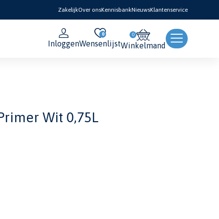
Zakelijk
Over ons
Kennisbank
Nieuws
Klantenservice
0
Inloggen
Wensenlijst
Winkelmand
Primer Wit 0,75L