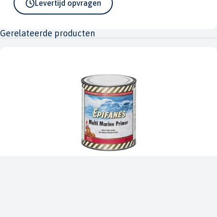
Levertijd opvragen
Gerelateerde producten
Epifanes
Multi Marine Primer Grijs 4L
EF-MMPGR4