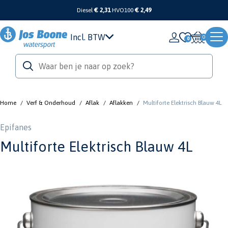
Diesel
€ 2,31
HVO100
€ 2,49
Incl. BTW
0
Home
/
Verf & Onderhoud
/
Aflak
/
Aflakken
/
Multiforte Elektrisch Blauw 4L
Epifanes
Multiforte Elektrisch Blauw 4L