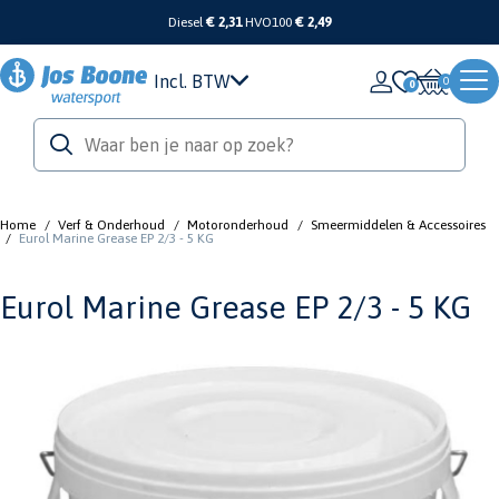
Diesel
€ 2,31
HVO100
€ 2,49
Incl. BTW
0
Home
/
Verf & Onderhoud
/
Motoronderhoud
/
Smeermiddelen & Accessoires
/
Eurol Marine Grease EP 2/3 - 5 KG
Eurol Marine Grease EP 2/3 - 5 KG