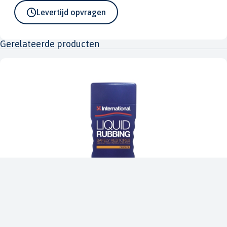
Levertijd opvragen
Gerelateerde producten
Boat-Care liquid Rubbing 0,5L
IN-BCLIQRUB.5
€ 15,25
€ 17,94