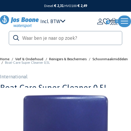
Diesel
€ 2,31
HVO100
€ 2,49
Incl. BTW
0
Home
/
Verf & Onderhoud
/
Reinigers & Beschermers
/
Schoonmaakmiddelen
/
Boat-Care Super Cleaner 0,5L
International
Boat-Care Super Cleaner 0,5L