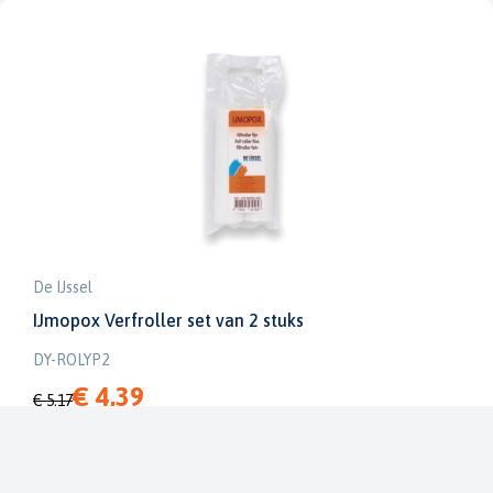
De IJssel
IJmopox Verfroller set van 2 stuks
DY-ROLYP2
€ 4,39
€ 5,17
Op voorraad in onze winkel