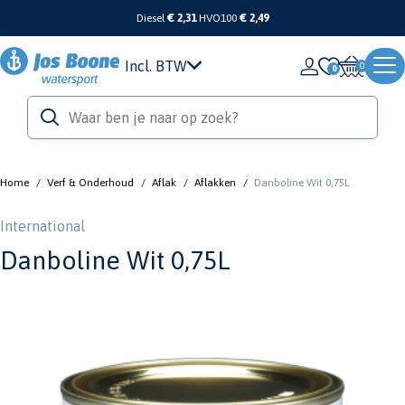
Diesel
€ 2,31
HVO100
€ 2,49
Incl. BTW
0
Home
/
Verf & Onderhoud
/
Aflak
/
Aflakken
/
Danboline Wit 0,75L
International
Danboline Wit 0,75L